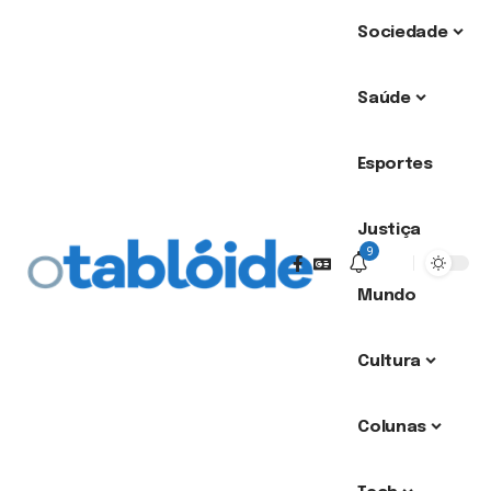
Sociedade
Saúde
Esportes
Justiça
9
Mundo
Cultura
Colunas