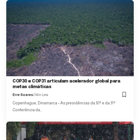
COP30 e COP31 articulam acelerador global para
metas climáticas
Erre Soares
2 Min Leia
Copenhague, Dinamarca – As presidências da 30ª e da 31ª
Conferência da…