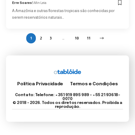
Erre Soares
5 Min Leia
A Amazônia e outras florestas tropicais são conhecidas por
serem reservatórios naturais…
1
2
3
…
10
11
Política Privacidade
Termos e Condições
Contato: Telefone: +351 919 895 989 – +55 21 93618-
0070
© 2018 - 2026. Todos os diretos reservados. Proibida a
reprodução.