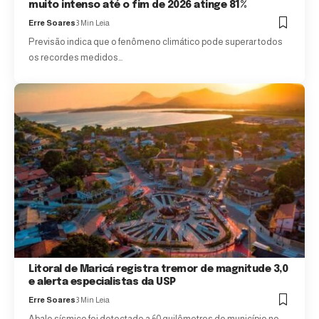
muito intenso até o fim de 2026 atinge 81%
Erre Soares
3 Min Leia
Previsão indica que o fenômeno climático pode superar todos
os recordes medidos…
Litoral de Maricá registra tremor de magnitude 3,0
e alerta especialistas da USP
Erre Soares
3 Min Leia
Abalo sísmico foi detectado a 60 quilômetros do município no