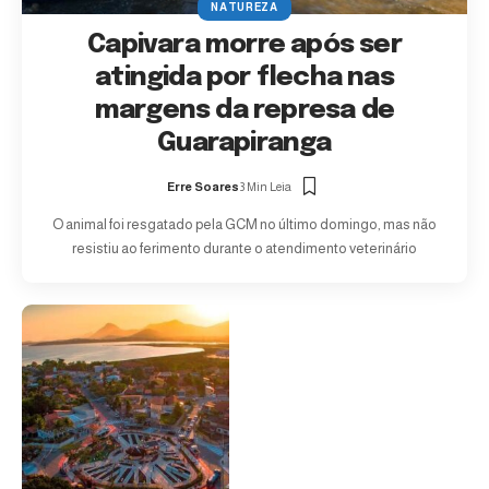
NATUREZA
Capivara morre após ser
atingida por flecha nas
margens da represa de
Guarapiranga
Erre Soares
3 Min Leia
O animal foi resgatado pela GCM no último domingo, mas não
resistiu ao ferimento durante o atendimento veterinário