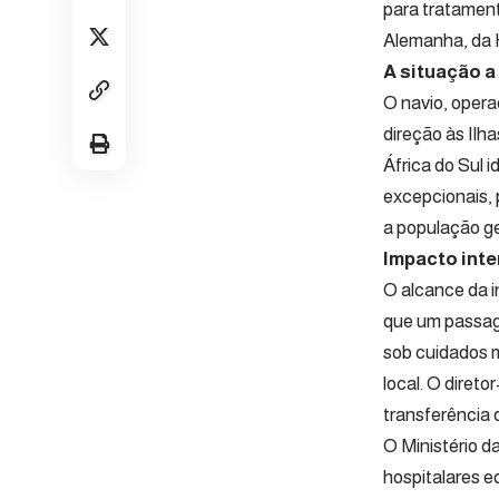
para tratamen
Alemanha, da 
A situação a
O navio, opera
direção às Ilh
África do Sul 
excepcionais, 
a população ge
Impacto int
O alcance da i
que um passage
sob cuidados 
local. O diret
transferência 
O Ministério d
hospitalares e