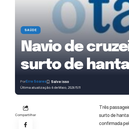
SAÚDE
Navio de cruze
surto de hant
Por
Erre Soares
Última atualização: 6 de Maio, 2026 15:11
Três passageir
surto de hanta
Compartilhar
confirmada pel