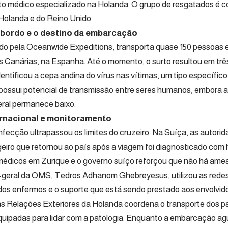
to médico especializado na Holanda. O grupo de resgatados é 
Holanda e do Reino Unido.
 bordo e o destino da embarcação
do pela Oceanwide Expeditions, transporta quase 150 pessoas 
as Canárias, na Espanha. Até o momento, o surto resultou em tr
identificou a cepa andina do vírus nas vítimas, um tipo específic
possui potencial de transmissão entre seres humanos, embora a 
ral permanece baixo.
ernacional e monitoramento
nfecção ultrapassou os limites do cruzeiro. Na Suíça, as autor
iro que retornou ao país após a viagem foi diagnosticado com
médicos em Zurique e o governo suíço reforçou que não há amea
or-geral da OMS, Tedros Adhanom Ghebreyesus, utilizou as redes
dos enfermos e o suporte que está sendo prestado aos envolvido
as Relações Exteriores da Holanda coordena o transporte dos p
quipadas para lidar com a patologia. Enquanto a embarcação ag