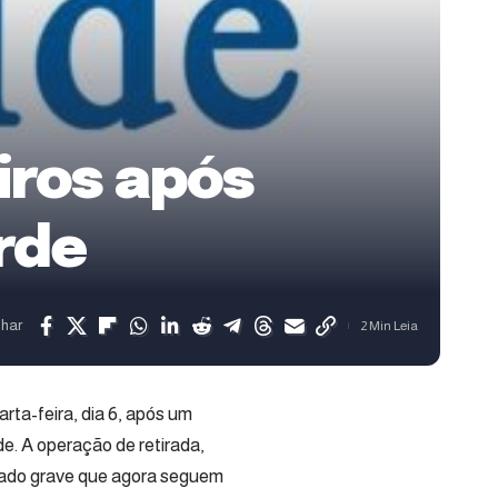
iros após
rde
lhar
2 Min Leia
ta-feira, dia 6, após um
e. A operação de retirada,
tado grave que agora seguem