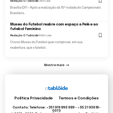
Redação O Tabloide
2 Min Leia
Brasília (DF) – Após a realização da 18ª rodada do Campeonato
Brasileiro…
Museu do Futebol reabre com espaço a Pelé e ao
futebol feminino
Redação O Tabloide
14 Min Leia
O novo Museu do Futebol quer comprovar, em sua
reabertura, que o futebol…
Mostre mais
Política Privacidade
Termos e Condições
Contato: Telefone: +351 919 895 989 – +55 21 93618-
0070