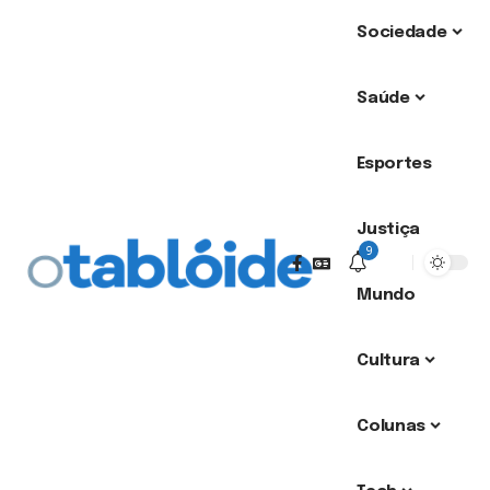
Sociedade
Saúde
Esportes
Justiça
9
Mundo
Cultura
Colunas