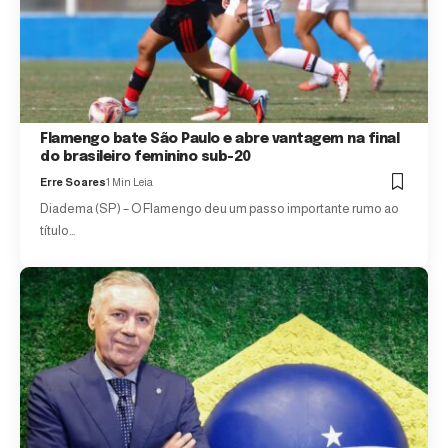
Flamengo bate São Paulo e abre vantagem na final
do brasileiro feminino sub-20
Erre Soares
1 Min Leia
Diadema (SP) – O Flamengo deu um passo importante rumo ao
título…