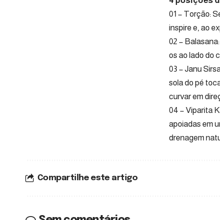
4 posições d
01 – Torção: S
inspire e, ao e
02 – Balasana:
os ao lado do 
03 – Janu Sirs
sola do pé toca
curvar em dire
04 – Viparita 
apoiadas em um
drenagem natu
Compartilhe este artigo
Sem comentários