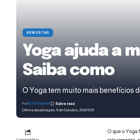
BEM ESTAR
Yoga ajuda a m
Saiba como
O Yoga tem muito mais benefícios do
Por
Erre Soares
Última atualização: 9 de Outubro, 2024 15:19
O que o Yoga f
Compartilhar