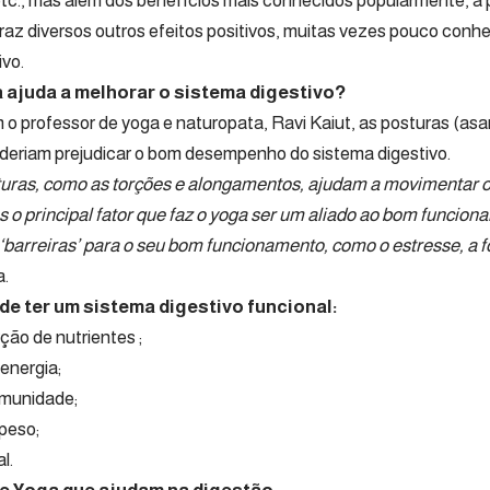
tc., mas além dos benefícios mais conhecidos popularmente, a p
traz diversos outros efeitos positivos, muitas vezes pouco conh
ivo.
ajuda a melhorar o sistema digestivo?
 o professor de yoga e naturopata,
Ravi Kaiut
, as posturas (as
deriam prejudicar o bom desempenho do sistema digestivo.
ras, como as torções e alongamentos, ajudam a movimentar os 
s o principal fator que faz o yoga ser um aliado ao bom funciona
‘barreiras’ para o seu bom funcionamento, como o estresse, a 
a.
 de ter um sistema digestivo funcional:
ção de nutrientes ;
energia;
 imunidade;
 peso;
l.