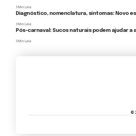
3 Min Leia
Diagnóstico, nomenclatura, sintomas: Novo es
3 Min Leia
Pós-carnaval: Sucos naturais podem ajudar a a
3 Min Leia
© 