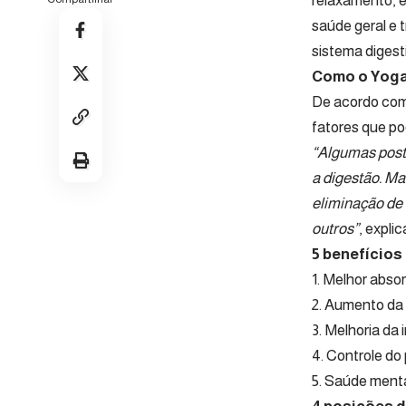
relaxamento, e
saúde geral e 
sistema digest
Como o Yoga 
De acordo com
fatores que po
“Algumas postu
a digestão. Ma
eliminação de 
outros”
, explic
5 benefícios
1. Melhor absor
2. Aumento da 
3. Melhoria da
4. Controle do
5. Saúde menta