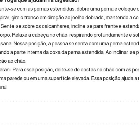
e Yoga que ajudam na digestão:
ente-se com as pernas estendidas, dobre uma perna e coloque o 
xpirar, gire o tronco em direção ao joelho dobrado, mantendo a co
 Sente-se sobre os calcanhares, incline-se para frente e estenda
corpo. Relaxe a cabeça no chão, respirando profundamente e so
asana: Nessa posição, a pessoa se senta com uma perna estendi
ndo a parte interna da coxa da perna estendida. Ao inclinar-se p
ção ao chão;
Karani: Para essa posição, deite-se de costas no chão com as pe
a parede ou em uma superfície elevada. Essa posição ajuda a m
ral.