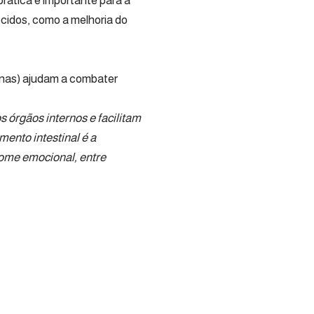
rática é importante para a
ecidos, como a melhoria do
anas) ajudam a combater
órgãos internos e facilitam
mento intestinal é a
fome emocional, entre