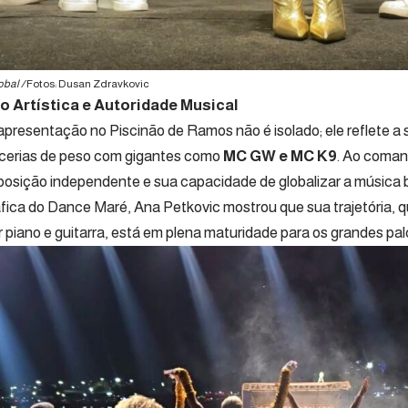
obal /
Fotos: Dusan Zdravkovic
 Artística e Autoridade Musical
presentação no Piscinão de Ramos não é isolado; ele reflete a s
cerias de peso com gigantes como
MC GW e MC K9
. Ao coman
posição independente e sua capacidade de globalizar a música 
fica do Dance Maré, Ana Petkovic mostrou que sua trajetória, q
r piano e guitarra, está em plena maturidade para os grandes pal