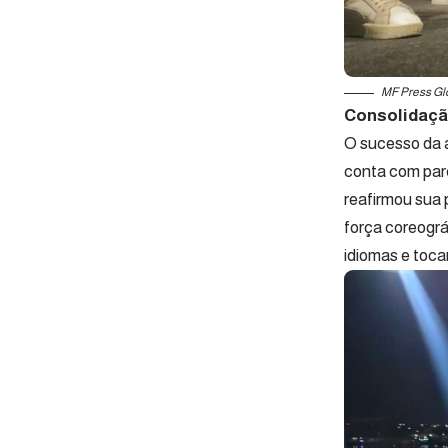
MF Press Gl
Consolidação
O sucesso da a
conta com par
reafirmou sua 
força coreográ
idiomas e toca