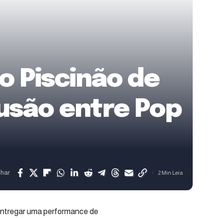
o Piscinão de
usão entre Pop
lhar
2 Min Leia
entregar uma performance de