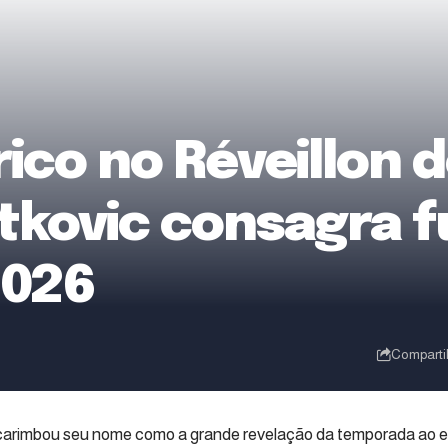
ico no Réveillon d
tkovic consagra f
2026
Comparti
carimbou seu nome como a grande revelação da temporada ao 