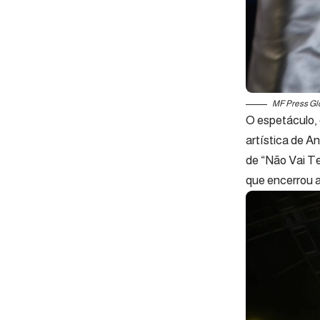
MF Press Gl
O espetáculo, 
artística de A
de “Não Vai Te
que encerrou 