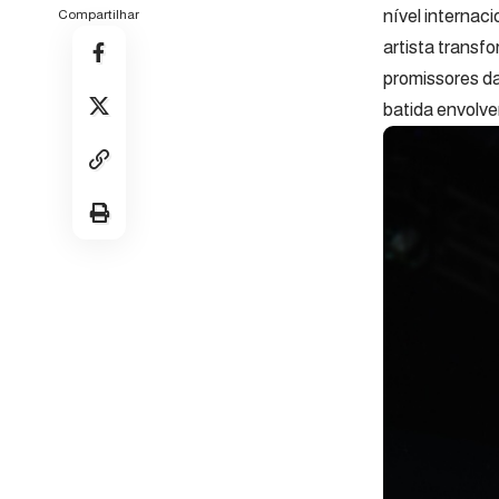
nível internac
Compartilhar
artista transf
promissores d
batida envolv