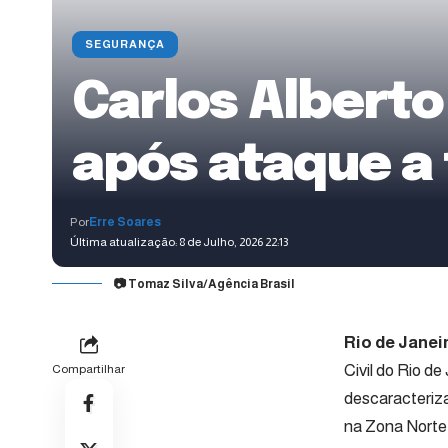
SEGURANÇA
Carlos Alberto 
após ataque a 
Por
Erre Soares
Última atualização: 8 de Julho, 2026 22:13
📷 Tomaz Silva/Agência Brasil
Rio de Janeir
Civil do Rio de
Compartilhar
descaracteriza
na Zona Norte 