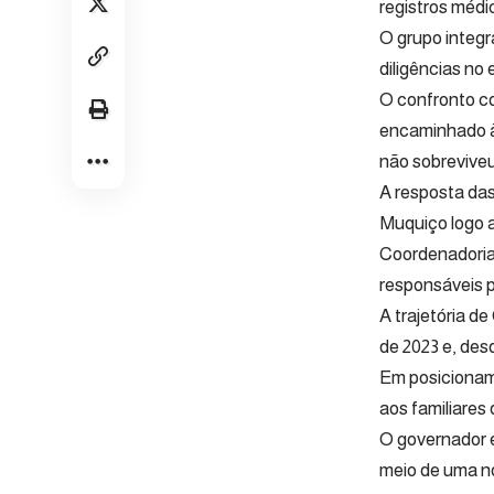
registros médi
O grupo integ
diligências no
O confronto co
encaminhado à
não sobreviveu 
A resposta das
Muquiço logo a
Coordenadoria 
responsáveis 
A trajetória d
de 2023 e, des
Em posicioname
aos familiares
O governador 
meio de uma no