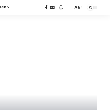
Aa
ech