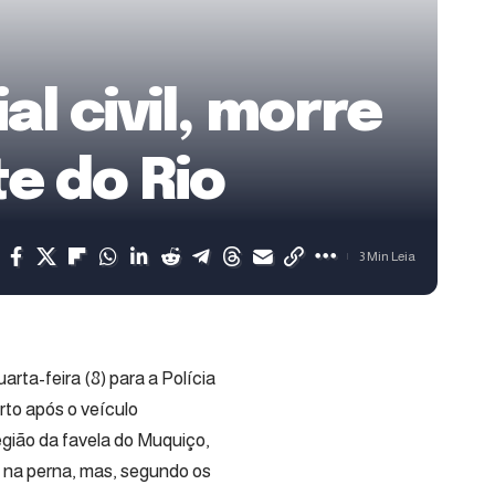
al civil, morre
e do Rio
3 Min Leia
rta-feira (8) para a Polícia
orto após o veículo
egião da favela do Muquiço,
a na perna, mas, segundo os