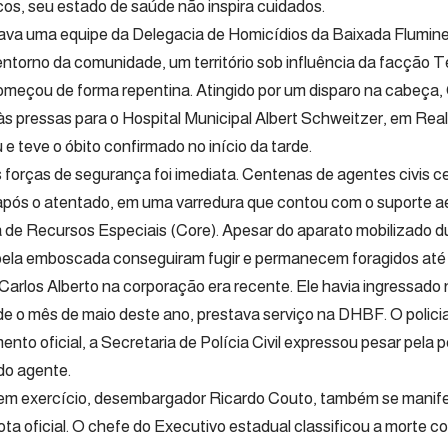
cos, seu estado de saúde não inspira cuidados.
rava uma equipe da Delegacia de Homicídios da Baixada Flumin
 entorno da comunidade, um território sob influência da facção
meçou de forma repentina. Atingido por um disparo na cabeça, 
s pressas para o Hospital Municipal Albert Schweitzer, em Rea
e teve o óbito confirmado no início da tarde.
 forças de segurança foi imediata. Centenas de agentes civis 
pós o atentado, em uma varredura que contou com o suporte aé
de Recursos Especiais (Core). Apesar do aparato mobilizado du
pela emboscada conseguiram fugir e permanecem foragidos até
e Carlos Alberto na corporação era recente. Ele havia ingressado
de o mês de maio deste ano, prestava serviço na DHBF. O policial
nto oficial, a Secretaria de Polícia Civil expressou pesar pela 
 do agente.
em exercício, desembargador Ricardo Couto, também se manifes
ta oficial. O chefe do Executivo estadual classificou a morte 