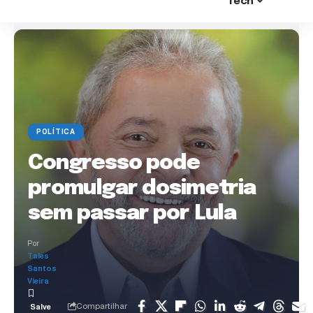
Tech
POLÍTICA
Congresso pode
promulgar dosimetria
sem passar por Lula
Por
Tales
Santos
Vieira
Compartilhar