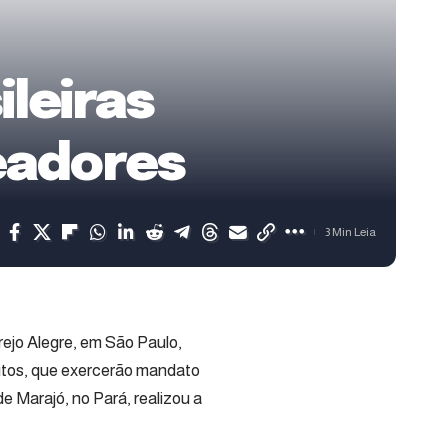
ileiras
eadores
3 Min Leia
ejo Alegre, em São Paulo,
eitos, que exercerão mandato
e Marajó, no Pará, realizou a