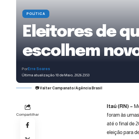
POLÍTICA
Eleitores de q
escolhem novo
Por
Erre Soares
Última atualização: 18 de Maio, 2026 23:53
📷 Valter Campanato/Agência Brasil
Itaú (RN) –
Mo
foram às urnas
Compartilhar
até o final de
eleição para d