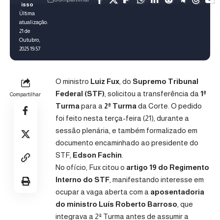
Última
atualização:
21 de
Outubro,
2025 19:57
O ministro
Luiz Fux
, do
Supremo Tribunal
Federal (STF)
, solicitou a transferência da
1ª
Compartilhar
Turma
para a
2ª Turma
da Corte. O pedido
foi feito nesta terça-feira (21), durante a
sessão plenária, e também formalizado em
documento encaminhado ao presidente do
STF,
Edson Fachin
.
No ofício, Fux citou o
artigo 19 do Regimento
Interno do STF
, manifestando interesse em
ocupar a vaga aberta com a
aposentadoria
do ministro Luís Roberto Barroso
, que
integrava a 2ª Turma antes de assumir a