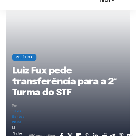
Tech
POLÍTICA
Luiz Fux pede
transferência para a 2ª
Turma do STF
Por
Tales
Santos
Vieira
Compartilhar