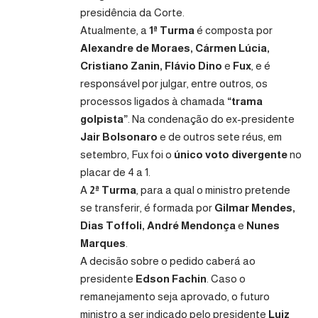
presidência da Corte.
Atualmente, a
1ª Turma
é composta por
Alexandre de Moraes, Cármen Lúcia,
Cristiano Zanin, Flávio Dino
e
Fux
, e é
responsável por julgar, entre outros, os
processos ligados à chamada
“trama
golpista”
. Na condenação do ex-presidente
Jair Bolsonaro
e de outros sete réus, em
setembro, Fux foi o
único voto divergente
no
placar de 4 a 1.
A
2ª Turma
, para a qual o ministro pretende
se transferir, é formada por
Gilmar Mendes,
Dias Toffoli, André Mendonça
e
Nunes
Marques
.
A decisão sobre o pedido caberá ao
presidente
Edson Fachin
. Caso o
remanejamento seja aprovado, o futuro
ministro a ser indicado pelo presidente
Luiz