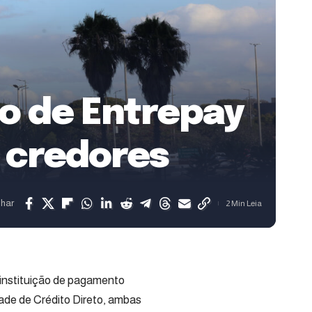
ão de Entrepay
a credores
lhar
2 Min Leia
 instituição de pagamento
de de Crédito Direto, ambas