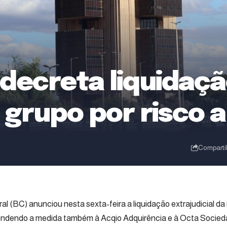
decreta liquidaç
grupo por risco 
Comparti
l (BC) anunciou nesta sexta-feira a liquidação extrajudicial da
endendo a medida também à Acqio Adquirência e à Octa Socieda