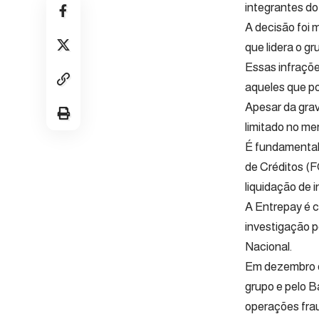
integrantes do
A decisão foi
que lidera o g
Essas infraçõe
aqueles que p
Apesar da gra
limitado no me
É fundamental 
de Créditos (F
liquidação de i
A Entrepay é c
investigação p
Nacional.
Em dezembro d
grupo e pelo B
operações frau