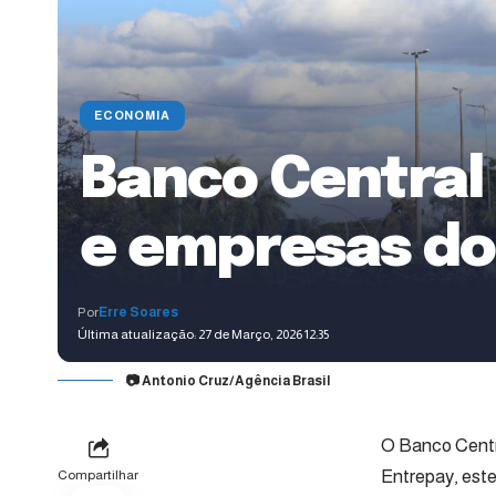
ECONOMIA
Banco Central 
e empresas do 
Por
Erre Soares
Última atualização: 27 de Março, 2026 12:35
📷 Antonio Cruz/Agência Brasil
O Banco Centra
Entrepay, est
Compartilhar