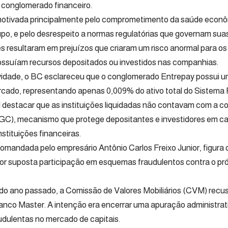
 conglomerado financeiro.
 motivada principalmente pelo comprometimento da saúde econô
rupo, e pelo desrespeito a normas regulatórias que governam sua
s resultaram em prejuízos que criaram um risco anormal para os 
ossuíam recursos depositados ou investidos nas companhias.
vidade, o BC esclareceu que o conglomerado Entrepay possui u
rcado, representando apenas 0,009% do ativo total do Sistema 
destacar que as instituições liquidadas não contavam com a c
GC), mecanismo que protege depositantes e investidores em ca
nstituições financeiras.
omandada pelo empresário Antônio Carlos Freixo Junior, figura 
or suposta participação em esquemas fraudulentos contra o pró
o ano passado, a Comissão de Valores Mobiliários (CVM) recu
anco Master. A intenção era encerrar uma apuração administrat
dulentas no mercado de capitais.