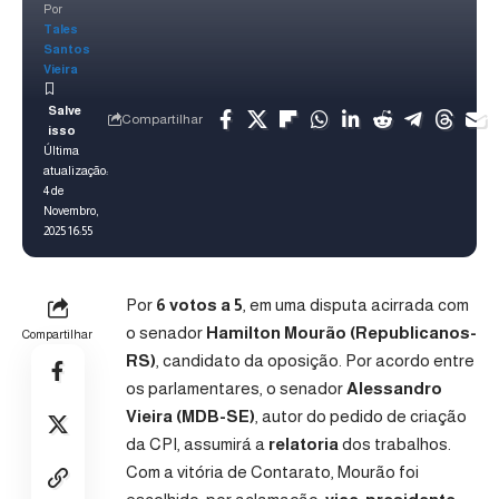
Por
Tales
Santos
Vieira
Compartilhar
Última
atualização:
4 de
Novembro,
2025 16:55
Por
6 votos a 5
, em uma disputa acirrada com
o senador
Hamilton Mourão (Republicanos-
Compartilhar
RS)
, candidato da oposição. Por acordo entre
os parlamentares, o senador
Alessandro
Vieira (MDB-SE)
, autor do pedido de criação
da CPI, assumirá a
relatoria
dos trabalhos.
Com a vitória de Contarato, Mourão foi