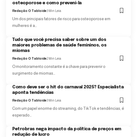
osteoporose e como preveni-la
Redação O Tabloide
3 Min Leia
Um dos principais fatores de risco para osteoporose em
mulheres é a…
Tudo que você precisa saber sobre um dos
maiores problemas de saúde femininos, os
miomas
Redação O Tabloide
2 Min Leia
O monitoramento constante é a chave para prevenir o
surgimento de miomas…
Como deve ser o hit do carnaval 2025? Especialista
aponta tendências
Redação O Tabloide
3 Min Leia
Com um papel enorme do streaming, do TikTok e tendências, é
esperado…
Petrobras nega impacto da política de preços em
redução de lucro