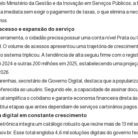
o Ministério da Gestão e da Inovação em Serviços Públicos, a 
ica imediata sem exigir o pagamento de taxas, o que elimina a 
ios.
 acesso e expansão do serviço
a ferramenta, o cidadão precisa possuir uma conta nível Prata ou
. O volume de acessos apresentou uma trajetória de cresciment
 sistema triplicou. A tendência de alta seguiu firme com o regis
 2024 e outras 200 milhões em 2025, estabelecendo uma projeç
2026.
enhas, secretário de Governo Digital, destaca que a populariza
ferecida ao usuário. Segundo ele, a capacidade de assinar docum
al simplifica o cotidiano e garante economia financeira direta às f
itui etapas que antes dependiam de serviços cartorários pagos.
 digital em constante crescimento
letrônica integra um catálogo robusto que reúne mais de 13 mil s
.br. Esse total engloba 4,6 mil soluções digitais do governo fed