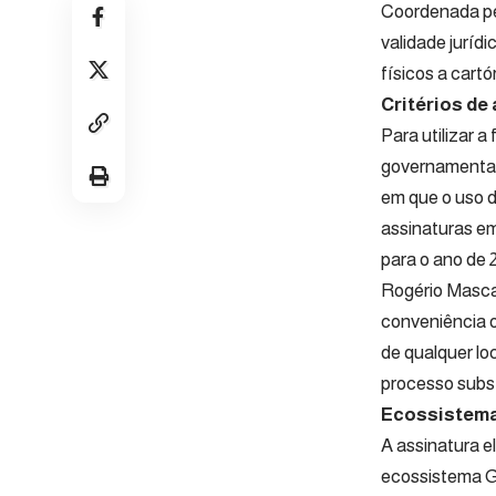
Coordenada pel
validade juríd
físicos a cartór
Critérios de
Para utilizar 
governamental
em que o uso do
assinaturas em
para o ano de 
Rogério Mascar
conveniência o
de qualquer loc
processo subst
Ecossistema
A assinatura e
ecossistema Gov