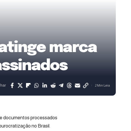
 atinge marca
assinados
lhar
2 Min Leia
s de documentos processados
urocratização no Brasil.