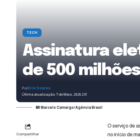
TECH
Assinatura ele
de 500 milhõe
Por
Erre Soares
Última atualização: 7 de Maio, 2026 2:51
Marcelo Camargo/Agência Brasil
O serviço de a
no início de m
Compartilhar