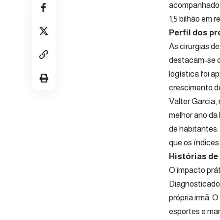
acompanhado p
1,5 bilhão em 
Perfil dos p
As cirurgias d
destacam-se os
logística foi 
crescimento d
Valter Garcia,
melhor ano da 
de habitantes.
que os índice
Histórias de
O impacto prát
Diagnosticado
própria irmã. 
esportes e man