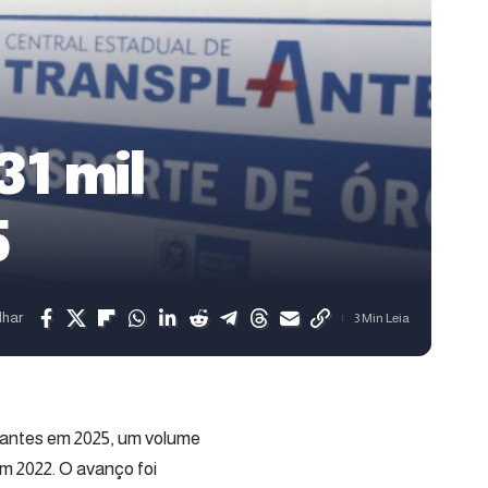
31 mil
5
lhar
3 Min Leia
plantes em 2025, um volume
m 2022. O avanço foi