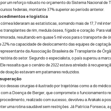
or um reforço robusto no orçamento do Sistema Nacional de T
recursos federais, montante 37% superior ao período anterior.
rocedimentos e logística
e córnea lideraram as estatísticas, somando mais de 17,7 mil int
 transplantes de rim, medula óssea, fígado e coração. Para viab
aprimorada, resultando em quase 5 mil voos para o transporte de 
e 22% na capacidade de deslocamento das equipes de captaçã
 representante da Associação Brasileira de Transplante de Órgã
história do setor. Segundo o especialista, o país superou a marc
 Ele ressalta que o cenário de 2022 estava atrelado à recupera
s de doação estavam em patamares reduzidos.
 superação
ico dessas cirurgias é ilustrado por trajetórias como a do médic
 com a Doença de Berger, que compromete o funcionamento rena
O procedimento, realizado com sucesso, devolveu a Arakaki a poss
ter uma rotina saudável sem restrições. Já Patrícia Fonseca, a pr