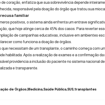
 de coração, enfatiza que sua sobrevivência depende inteiram
hecida, responsável pela doação do órgão que tratou sua miocar
 recusa familiar
eros positivos, o sistema ainda enfrenta um entrave significati
ação, que hoje atinge cerca de 45% dos casos. Para reverter ess
liação de campanhas educativas, inclusive em ambientes escol
larecer como funciona a doação de órgãos.
s que necessitam de um transplante, o caminho começa com u
de habilitada. Após a realização de exames e a confirmação da 
ável providencia a inclusão do paciente no sistema nacional de 
alizada e transparente.
ação de Órgãos
Medicina
Saúde Pública
SUS
transplantes