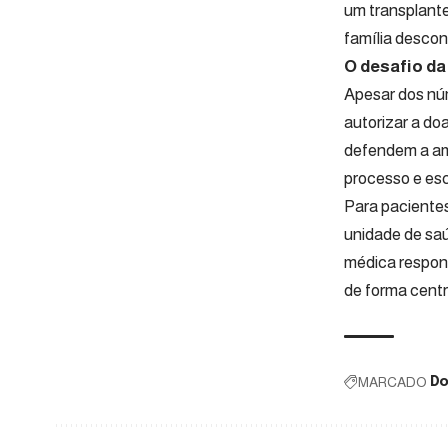
um transplante
família descon
O desafio da
Apesar dos núm
autorizar a do
defendem a amp
processo e esc
Para paciente
unidade de saú
médica respons
de forma centr
MARCADO
Do