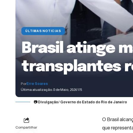
ÚLTIMAS NOTICIAS
Brasil atinge m
transplantes 
Por
Erre Soares
Última atualização: 8 de Maio, 2026 1:15
📷 Divulgação/ Governo do Estado do Rio de Janeiro
O Brasil alcan
que represent
Compartilhar